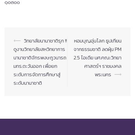
๑๐๓๐๐
Post
⟵
วิทยาลัยนานาชาติรุก !!
หอมบุญอุ่นโลก ธูปเทียน
navigation
ดูงานวิทยาลัยสหวิทยาการ
จากธรรมชาติ ลดฝุ่น PM
นานาชาติจักรพงษภูวนารถ
2.5 ไอเดีย นศ.คณะวิทยา
มทร.ตะวันออก เพื่อยก
ศาสตร์ฯ ราชมงคล
ระดับการจัดการศึกษาสู่
พระนคร
⟶
ระดับนานาชาติ