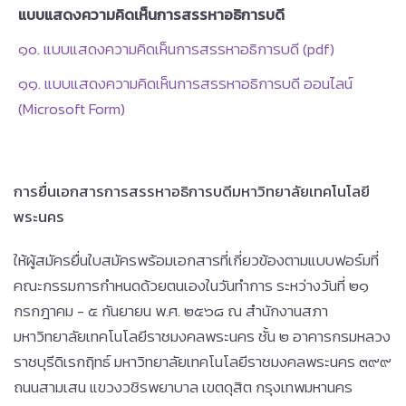
แบบแสดงความคิดเห็นการสรรหาอธิการบดี
๑๐. แบบแสดงความคิดเห็นการสรรหาอธิการบดี (pdf)
๑๑. แบบแสดงความคิดเห็นการสรรหาอธิการบดี ออนไลน์
(Microsoft Form)
การยื่นเอกสารการสรรหาอธิการบดีมหาวิทยาลัยเทคโนโลยี
พระนคร
ให้ผู้สมัครยื่นใบสมัครพร้อมเอกสารที่เกี่ยวข้องตามแบบฟอร์มที่
คณะกรรมการกำหนดด้วยตนเองในวันทำการ ระหว่างวันที่ ๒๑
กรกฎาคม - ๕ กันยายน พ.ศ. ๒๕๖๘ ณ สำนักงานสภา
มหาวิทยาลัยเทคโนโลยีราชมงคลพระนคร ชั้น ๒ อาคารกรมหลวง
ราชบุรีดิเรกฤิทธ์ มหาวิทยาลัยเทคโนโลยีราชมงคลพระนคร ๓๙๙
ถนนสามเสน แขวงวชิรพยาบาล เขตดุสิต กรุงเทพมหานคร