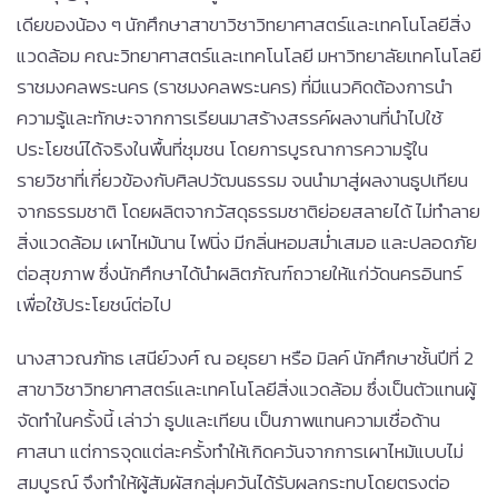
เดียของน้อง ๆ นักศึกษาสาขาวิชาวิทยาศาสตร์และเทคโนโลยีสิ่ง
แวดล้อม คณะวิทยาศาสตร์และเทคโนโลยี มหาวิทยาลัยเทคโนโลยี
ราชมงคลพระนคร (ราชมงคลพระนคร) ที่มีแนวคิดต้องการนำ
ความรู้และทักษะจากการเรียนมาสร้างสรรค์ผลงานที่นำไปใช้
ประโยชน์ได้จริงในพื้นที่ชุมชน โดยการบูรณาการความรู้ใน
รายวิชาที่เกี่ยวข้องกับศิลปวัฒนธรรม จนนำมาสู่ผลงานธูปเทียน
จากธรรมชาติ โดยผลิตจากวัสดุธรรมชาติย่อยสลายได้ ไม่ทำลาย
สิ่งแวดล้อม เผาไหม้นาน ไฟนิ่ง มีกลิ่นหอมสม่ำเสมอ และปลอดภัย
ต่อสุขภาพ ซึ่งนักศึกษาได้นำผลิตภัณฑ์ถวายให้แก่วัดนครอินทร์
เพื่อใช้ประโยชน์ต่อไป
นางสาวณภัทธ เสนีย์วงศ์ ณ อยุธยา หรือ มิลค์ นักศึกษาชั้นปีที่ 2
สาขาวิชาวิทยาศาสตร์และเทคโนโลยีสิ่งแวดล้อม ซึ่งเป็นตัวแทนผู้
จัดทำในครั้งนี้ เล่าว่า ธูปและเทียน เป็นภาพแทนความเชื่อด้าน
ศาสนา แต่การจุดแต่ละครั้งทำให้เกิดควันจากการเผาไหม้แบบไม่
สมบูรณ์ จึงทำให้ผู้สัมผัสกลุ่มควันได้รับผลกระทบโดยตรงต่อ