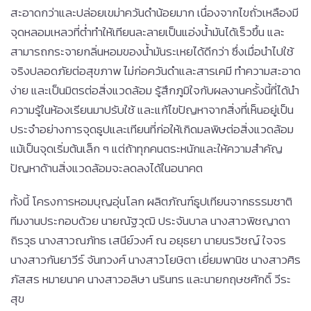
สะอาดกว่าและปล่อยเขม่าควันดำน้อยมาก เนื่องจากไขถั่วเหลืองมี
จุดหลอมเหลวที่ต่ำทำให้เทียนละลายเป็นแอ่งน้ำมันได้เร็วขึ้น และ
สามารถกระจายกลิ่นหอมของน้ำมันระเหยได้ดีกว่า ซึ่งเมื่อนำไปใช้
จริงปลอดภัยต่อสุขภาพ ไม่ก่อควันดำและสารเคมี ทำความสะอาด
ง่าย และเป็นมิตรต่อสิ่งแวดล้อม รู้สึกภูมิใจกับผลงานครั้งนี้ที่ได้นำ
ความรู้ในห้องเรียนมาปรับใช้ และแก้ไขปัญหาจากสิ่งที่เห็นอยู่เป็น
ประจำอย่างการจุดธูปและเทียนที่ก่อให้เกิดมลพิษต่อสิ่งแวดล้อม
แม้เป็นจุดเริ่มต้นเล็ก ๆ แต่ถ้าทุกคนตระหนักและให้ความสำคัญ
ปัญหาด้านสิ่งแวดล้อมจะลดลงได้ในอนาคต
ทั้งนี้ โครงการหอมบุญอุ่นโลก ผลิตภัณฑ์ธูปเทียนจากธรรมชาติ
ทีมงานประกอบด้วย นายณัฐวุฒิ ประจันบาล นางสาวพิชญาดา
ถิรวุธ นางสาวณภัทธ เสนีย์วงศ์ ณ อยุธยา นายนรวิชญ์ ใจจร
นางสาวกันยาวีร์ จันทวงศ์ นางสาวโยษิตา เยี่ยมพานิช นางสาวศิร
ภัสสร หมายนาค นางสาวอลิษา นรินทร และนายกฤษชศักดิ์ วีระ
สุข