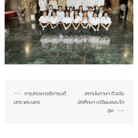
Post
⟵
การสรรหาอธิการบดี
สถาบันภาษา ติวเข้ม
navigation
มทร.พระนคร
นักศึกษา เตรียมสอบโท
อิค
⟶