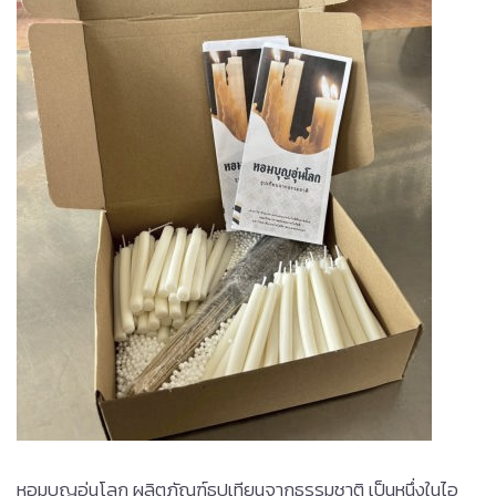
หอมบุญอุ่นโลก ผลิตภัณฑ์ธูปเทียนจากธรรมชาติ เป็นหนึ่งในไอ