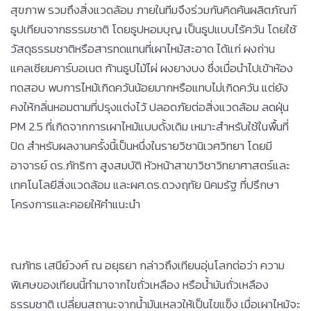
สุขภาพ รวมถึงสิ่งแวดล้อม ภายในทีมจึงร่วมกันคิดค้นผลิตภัณฑ์
ธูปเทียนจากธรรมชาติ โดยธูปหอมบุญ เป็นธูปแบบไร้ควัน โดยใช้
วัสดุธรรมชาติหรือสารทดแทนที่เผาไหม้สะอาด ได้แก่ ผงถ่าน
แคลเซียมคาร์บอเนต ก้านธูปไม้ไผ่ ผงยางบง ซึ่งเมื่อนำไปเข้าห้อง
ทดสอบ พบการไหม้เกิดควันน้อยมากหรือแทบไม่เกิดควัน แต่ยัง
คงให้กลิ่นหอมตามที่ปรุงแต่งไว้ ปลอดภัยต่อสิ่งแวดล้อม ลดฝุ่น
PM 2.5 ที่เกิดจากการเผาไหม้แบบดั้งเดิม เหมาะสำหรับใช้ในพื้นที่
ปิด สำหรับผลงานครั้งนี้เป็นหนึ่งในรายวิชานิเวศวิทยา โดยมี
อาจารย์ ดร.ภัทริกา สูงสมบัติ หัวหน้าสาขาวิชาวิทยาศาสตร์และ
เทคโนโลยีสิ่งแวดล้อม และผศ.ดร.ดวงฤทัย นิคมรัฐ ที่ปรึกษา
โครงการและคอยให้คำแนะนำ
ณภัทธ เสนีย์วงศ์ ณ อยุธยา กล่าวถึงเทียนอุ่นโลกต่อว่า ความ
พิเศษของเทียนนี้ทำมาจากไขถั่วเหลือง หรือน้ำมันถั่วเหลือง
ธรรมชาติ เปลี่ยนสถานะจากน้ำมันเหลวให้เป็นไขแข็ง เมื่อเผาไหม้จะ