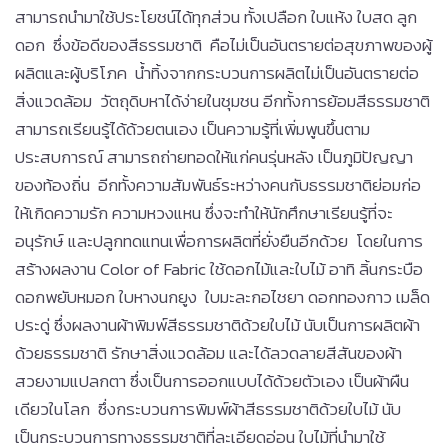
สามารถนำมาใช้ประโยชน์ได้ทุกส่วน ทั้งเปลือก ใบแห้ง ใบสด ลูก
ดอก ซึ่งข้อดีของสีธรรมชาติ คือไม่เป็นอันตรายต่อสุขภาพของผู้
ผลิตและผู้บริโภค น้ำทิ้งจากกระบวนการผลิตไม่เป็นอันตรายต่อ
สิ่งแวดล้อม วัตถุดิบหาได้ง่ายในชุมชน อีกทั้งการย้อมสีธรรมชาติ
สามารถเรียนรู้ได้ด้วยตนเอง เป็นความรู้ที่เพิ่มพูนขึ้นตาม
ประสบการณ์ สามารถถ่ายทอดให้แก่คนรุ่นหลัง เป็นภูมิปัญญา
ของท้องถิ่น อีกทั้งความสัมพันธ์ระหว่างคนกับธรรมชาติย่อมก่อ
ให้เกิดความรัก ความหวงแหน ซึ่งจะทำให้นักศึกษาเรียนรู้ที่จะ
อนุรักษ์ และปลูกทดแทนเพื่อการผลิตที่ยั่งยืนอีกด้วย โดยในการ
สร้างผลงาน Color of Fabric ใช้ดอกไม้และใบไม้ อาทิ ลิ้นกระบือ
ดอกพยับหมอก ใบหางนกยูง ใบมะละกอไชยา ดอกทองกาว เมล็ด
ประดู่ ซึ่งผลงานผ้าพิมพ์สีธรรมชาติด้วยใบไม้ นับเป็นการผลิตผ้า
ด้วยธรรมชาติ รักษาสิ่งแวดล้อม และได้ลวดลายสีสันของผ้า
สวยงามแปลกตา ซึ่งเป็นการออกแบบได้ด้วยตัวเอง เป็นผ้าผืน
เดียวในโลก ซึ่งกระบวนการพิมพ์ผ้าสีธรรมชาติด้วยใบไม้ นับ
เป็นกระบวนการทางธรรมชาติที่ละเอียดอ่อน ใบไม้ที่นำมาใช้