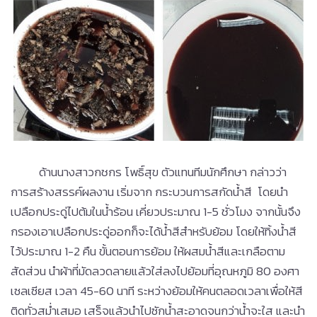
ด้านนางสาวกชกร โพธิ์สุข ตัวแทนทีมนักศึกษา กล่าวว่า
การสร้างสรรค์ผลงาน เริ่มจาก กระบวนการสกัดน้ำสี โดยนำ
เปลือกประดู่ไปต้มในน้ำร้อน เคี่ยวประมาณ 1-5 ชั่วโมง จากนั้นจึง
กรองเอาเปลือกประดู่ออกก็จะได้น้ำสีสำหรับย้อม โดยให้ทิ้งน้ำสี
ไว้ประมาณ 1-2 คืน ขั้นตอนการย้อม ให้ผสมน้ำสีและเกลือตาม
สัดส่วน นำผ้าที่มัดลวดลายแล้วใส่ลงไปย้อมที่อุณหภูมิ 80 องศา
เซลเซียส เวลา 45-60 นาที ระหว่างย้อมให้คนตลอดเวลาเพื่อให้สี
ติดทั่วสม่ำเสมอ เสร็จแล้วนำไปซักน้ำสะอาดจนกว่าน้ำจะใส และนำ