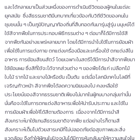
และได้กลายมาเป็นส่วนหนึ่งของการดำเนินชีวิตของผู้คนในแต่ละ
ยุคสมัย ซึ่งสีธรรมชาติมีบทบาทเกี่ยวข้องกับวิถีชีวิตของคนใน
ชุมชนนั้น ๆ เป็นภูมิปัญญาท้องถิ่นที่สืบทอดกันมารุ่นสู่รุ่น มนุษย์ได้
ใช้สีจากพืชในการประกอบพิธีกรรมต่าง ๆ ต่อมาก็ได้มีการใช้สี
จากพืชกันอย่างแพร่หลายมาก โดยได้มีการนำไปใช้ในการย้อมผ้า
เพื่อใช้ในการแต่งกาย ตกแต่งเครื่องมือและเครื่องใช้ ตกแต่งสีใน
อาหาร การย้อมสีขนสัตว์ โดยเฉพาะในสตรีได้มีการนำสีจากพืชมา
ใช้ย้อมผม ซึ่งสีที่ใช้จะได้จากส่วนต่าง ๆ ของพืชได้แก่ เปลือกไม้
ใบไม้ รากไม้ และยางไม้หรือชัน เป็นต้น แต่เมื่อโลกมีเทคโนโลยีที่
เจริญก้าวหน้า สีจากพืชได้ลดความนิยมลงไป คงเหลือใช้
ประโยชน์ของสีจากธรรมชาติเพียงไม่มากในผู้คนบางกลุ่มเท่านั้น
นั่นคือจะใช้ในการตกแต่งสีอาหารเพื่อให้น่ารับประทาน และใช้ใน
การย้อมผ้าเพื่อให้ได้สีตามต้องการ เนื่องจากได้มีการนำสี
สังเคราะห์มาใช้แทนสีธรรมชาติจากพืช แต่อย่างไรก็ตามสี
สังเคราะห์เต็มไปด้วยสารเคมีที่ไม่ปลอดภัยต่อสุขภาพและสิ่ง
แวดล้อม จึงทำให้ผู้คนในปัจจุบันได้มีการหันกลับมาให้ความสนใจใน