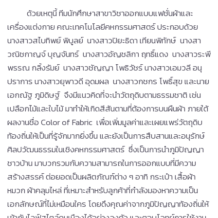
ด้วยเหตุนี้ ทีมนักศึกษาสาขาวิชาออกแบบแฟชั่นผ้าและ
เครื่องแต่งกาย คณะเทคโนโลยีคหกรรมศาสตร์ ประกอบด้วย
นางสาวสไบทิพย์ พิบูลย์ นางสาวปิยะธิดา เทียนพิทักษ์ นางสา
วณิชกาญจ์ บุญจันทร์ นางสาวอัญชลิกา ฤทธิ์แดง นางสาวระพี
พรรณ กลิ้งรัมย์ นางสาวชัญญา โพธิวัชร์ นางสาวเอมวลี อนุ
ปราการ นางสาวยุพาวดี อุดมผล นางสาวกชกร โพธิ์สุข และนาย
เอกณัฐ ภูมิดิษฐ์ จึงมีแนวคิดที่จะนำวัตถุดิบตามธรรมชาติ เช่น
เปลือกไม้และใบไม้ มาทำให้เกิดสีสันตามที่ต้องการบนผืนผ้า ภายใต้
ผลงานชื่อ Color of Fabric เพื่อเพิ่มมูลค่าและเผยแพร่วัตถุดิบ
ท้องถิ่นให้เป็นที่รู้จักมากยิ่งขึ้น และยังเป็นการสืบสานและอนุรักษ์
ศิลปวัฒนธรรมในเชิงคหกรรมศาสตร์ ซึ่งเป็นการนำภูมิปัญญา
ชาวบ้าน มาบวกรวมกับความสามารถในการออกแบบที่มีความ
สร้างสรรค์ ต่อยอดเป็นผลิตภัณฑ์ต่าง ๆ อาทิ กระเป๋า เสื้อผ้า
หมวก ผ้าคลุมไหล่ ที่เหมาะสำหรับลูกค้าที่กำลังมองหาความเป็น
เอกลักษณ์ที่ไม่เหมือนใคร โดยดึงคุณค่าจากภูมิปัญญาท้องถิ่นให้
เข้ากับไลฟ์สไตล์คนเมืองได้อย่างลงตัว และตอบโจทย์การใช้งาน