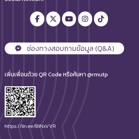
ช่องทางสอบถามข้อมูล (Q&A)
เพิ่มเพื่อนด้วย QR Code หรือค้นหา @rmutp
https://lin.ee/BiNxVVR