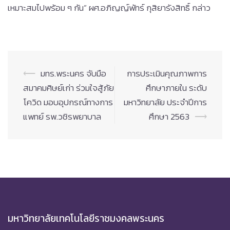
เหมาะสมไปพร้อม ๆ กัน” ผศ.อภิญญ์พัทร์ กุสิยารังสิทธิ์ กล่าว
Post
⟵
มทร.พระนคร จับมือ
การประเมินคุณภาพการ
navigation
สมาคมศิษย์เก่า ร่วมใจสู้ภัย
ศึกษาภายใน ระดับ
โควิด มอบอุปกรณ์ทางการ
มหาวิทยาลัย ประจำปีการ
แพทย์ รพ.วชิรพยาบาล
ศึกษา 2563
⟶
มหาวิทยาลัยเทคโนโลยีราชมงคลพระนคร