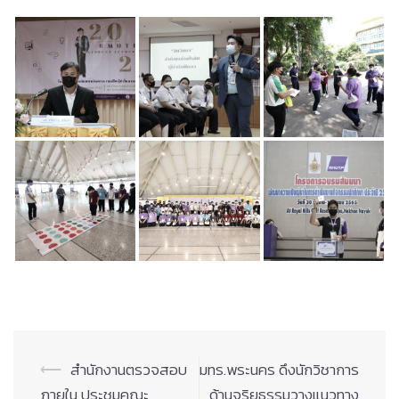
Post
⟵
สำนักงานตรวจสอบ
มทร.พระนคร ดึงนักวิชาการ
navigation
ภายใน ประชุมคณะ
ด้านจริยธรรมวางแนวทาง