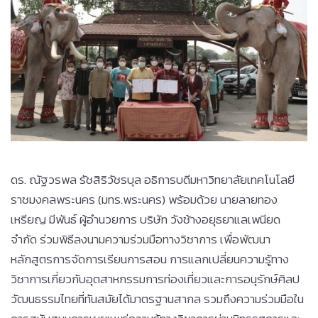
ดร. ณัฐวรพล รัชสิริวัชรบุล อธิการบดีมหาวิทยาลัยเทคโนโลยี
ราชมงคลพระนคร (มทร.พระนคร) พร้อมด้วย นายลายทอง
เหรียญ มีพันธ์ ผู้อำนวยการ บริษัท วังช้างอยุธยาแลเพนียด
จำกัด ร่วมพิธีลงนามความร่วมมือทางวิชาการ เพื่อพัฒนา
หลักสูตรการจัดการเรียนการสอน การแลกเปลี่ยนความรู้ทาง
วิชาการเกี่ยวกับอุตสาหกรรมการท่องเที่ยวและการอนุรักษ์ศิลป
วัฒนธรรมไทยที่ทันสมัยได้มาตรฐานสากล รวมถึงความร่วมมือใน