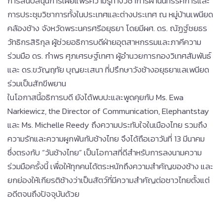
การสนับสนุนการเผยแพร่ความรู้ทางวิชาการผ่านนิทรรศการและ
การประชุมวิชาการทั้งในประเทศและต่างประเทศ ณ หมู่บ้านเพนียด
คล้องช้าง จังหวัดพระนครศรีอยุธยา โดยมีผศ. ดร. ณัฏฐ์ชยธร
วัทธิกรสิริกุล ผู้ช่วยอธิการบดีฝ่ายอุตสาหกรรมและภาคีความ
ร่วมมือ ดร. กำพร ศุภเศรษฐ์เทศา ผู้อำนวยการกองวิเทศสัมพันธ์
และ ดร.ขวัญฤทัย บุญยะเสนา ที่ปรึกษาวังช้างอยุธยาแลเพนียด
ร่วมเป็นสักขีพยาน
ในโอกาสนี้อธิการบดี ยังได้พบปะและพูดคุยกับ Ms. Ewa
Narkiewicz, the Director of Communication, Elephantstay
และ Ms. Michelle Reedy ถึงความประทับใจในเมืองไทย รวมถึง
ความรักและความผูกพันกับช้างไทย จึงได้ถือเอาวันที่ 13 มีนาคม
ซึ่งตรงกับ “วันช้างไทย” เป็นโอกาสที่ดีสำหรับการลงนามความ
ร่วมมือครั้งนี้ เพื่อให้ทุกคนได้ตระหนักถึงความสำคัญของช้าง และ
ยกย่องให้เกียรติช้างว่าเป็นสัตว์ที่มีความสำคัญต่อชาวไทยตั้งแต่
อดีตจนถึงปัจจุบันด้วย