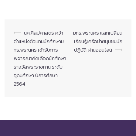
Post
⟵
นศ.ศิลปศาสตร์ คว้า
มทร.พระนคร แลกเปลี่ยน
navigation
ตำแหน่งตัวแทนนักศึกษาม
เรียนรู้เครือข่ายชุมชนนัก
ทร.พระนคร เข้ารับการ
ปฏิบัติ ผ่านออนไลน์
⟶
พิจารณาคัดเลือกนักศึกษา
รางวัลพระราชทาน ระดับ
อุดมศึกษา ปีการศึกษา
2564