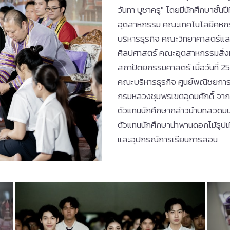
วันทา บูชาครู" โดยมีนักศึกษาชั้นป
อุตสาหกรรม คณะเทคโนโลยีคหก
บริหารธุรกิจ คณะวิทยาศาสตร์แ
ศิลปศาสตร์ คณะอุตสาหกรรมสิ่
สถาปัตยกรรมศาสตร์ เมื่อวันที่
คณะบริหารธุรกิจ ศูนย์พณิชยการ
กรมหลวงชุมพรเขตอุดมศักดิ์ จากน
ตัวแทนนักศึกษากล่าวนำบทสวดมน
ตัวแทนนักศึกษานำพานดอกไม้ธูปเที
และอุปกรณ์การเรียนการสอน