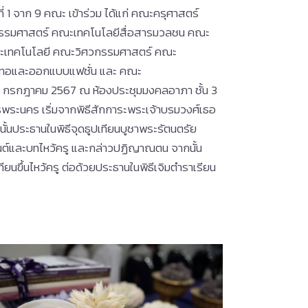
ีที่ 1 จาก 9 คณะ เข้าร่วม ได้แก่ คณะครุศาสตร์
รรมศาสตร์ คณะเทคโนโลยีสื่อสารมวลชน คณะ
ละเทคโนโลยี คณะวิศวกรรมศาสตร์ คณะ
งทอและออกแบบแฟชั่น และ คณะ
 25 กรกฎาคม 2567 ณ ห้องประชุมมงคลอาภา ชั้น 3
พระนคร เริ่มจากพิธีสักการะพระเจ้าบรมวงศ์เธอ
ั้นประธานในพิธีจุดธูปเทียนบูชาพระรัตนตรัย
ต์และบทไหว้ครู และกล่าวปฏิญาณตน จากนั้น
ยนขึ้นไหว้ครู ต่อด้วยประธานในพิธีเจิมตำราเรียน