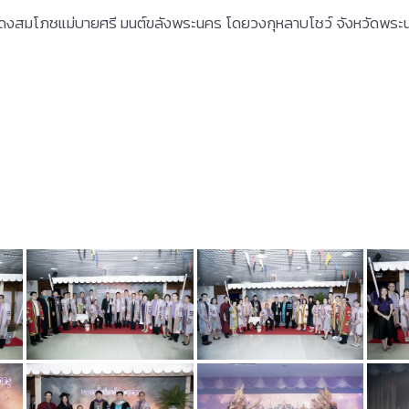
แสดงสมโภชแม่บายศรี มนต์ขลังพระนคร โดยวงกุหลาบโชว์ จังหวัดพระนค