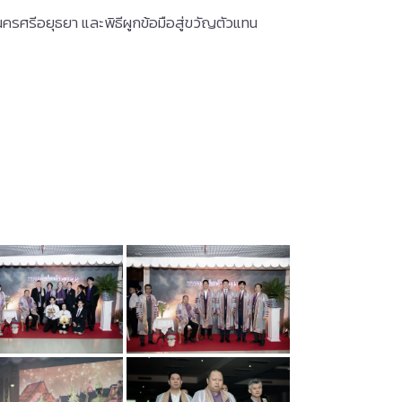
รศรีอยุธยา และพิธีผูกข้อมือสู่ขวัญตัวแทน