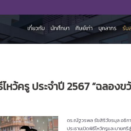
เกี่ยวกับ
นักศึกษา
ศิษย์เก่า
บุคลากร
รับ
ไหว้ครู ประจำปี 2567 “ฉลองขวั
ดร.ณัฐวรพล รัชสิริวัชรบุล อธิ
ประธานเปิดพิธีไหว้ครูและบายศร