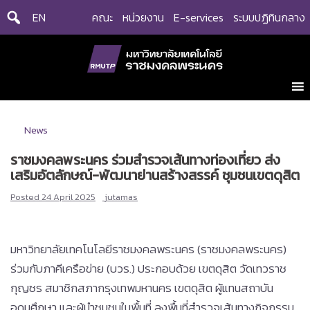
Skip
EN
คณะ
หน่วยงาน
E-services
ระบบปฏิทินกลาง
to
content
News
ราชมงคลพระนคร ร่วมสำรวจเส้นทางท่องเที่ยว ส่ง
เสริมอัตลักษณ์-พัฒนาย่านสร้างสรรค์ ชุมชนเขตดุสิต
Posted
24 April 2025
jutamas
มหาวิทยาลัยเทคโนโลยีราชมงคลพระนคร (ราชมงคลพระนคร)
ร่วมกับภาคีเครือข่าย (บวร.) ประกอบด้วย เขตดุสิต วัดเทวราช
กุญชร สมาชิกสภากรุงเทพมหานคร เขตดุสิต ผู้แทนสถาบัน
อุดมศึกษา และผู้นำชุมชนในพื้นที่ ลงพื้นที่สำรวจเส้นทางกิจกรรม