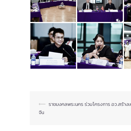
Post
⟵
ราชมงคลพระนคร ร่วมโครงการ อว.สร้างเครื
จีน
navigation