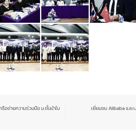
อข่ายความร่วมมือ ม.ชั้นนำใน
เยี่ยมชม Alibaba และบร