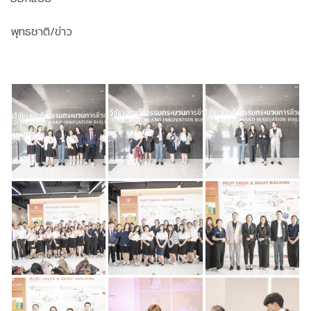
พุทธชาติ/ข่าว