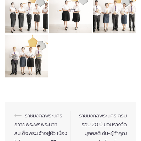
Post
⟵
ราชมงคลพระนคร
ราชมงคลพระนคร ครบ
navigation
ถวายพระพรพระบาท
รอบ 20 ปี มอบรางวัล
สมเด็จพระเจ้าอยู่หัว เนื่อง
บุคคลดีเด่น-ผู้ทำคุณ