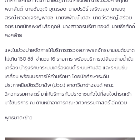
ภาคการศึกษา ได้แก่ นายปฏิภาณ ครันเล็ก นายวีรวงศ์ พฤกษ์
พนาสันต์ นายชัยวุฒิ บุญรอด นายปรวีร์ เจริญสุข นายนฤ
สรณ์ หวองเจริญพานิช นายพิพัฒน์ เตสะ นายวีรวิชญ์ สร้อย
จิตร นายนัทธพงศ์ เสือฤกษ์ นางสาวอรปรียา ทองดี นายธีรศักดิ์
คงคล้าย
และในช่วงบ่ายจัดการให้บริการตรวจสภาพรถจักรยานยนต์ขนาด
ไม่เกิน 160 ซีซี จำนวน 16 รายการ พร้อมบริการเปลี่ยนถ่ายน้ำมัน
เครื่อง บำรุงรักษาระบบเครื่องยนต์ ระบบห้ามล้อ และระบบขับ
เคลื่อน พร้อมบริการให้คำปรึกษา โดยนักศึกษาระดับ
ประกาศนียบัตรวิชาชีพ (ปวช.) สาขาวิชาช่างยนต์ คณะ
วิศวกรรมศาสตร์ มาให้บริการกับประชาชนทั่วไปที่สนใจนำรถเข้า
มาใช้บริการ ณ ด้านหน้าอาคารคณะวิศวกรรมศาสตร์ อีกด้วย
พุทธชาติ/ข่าว