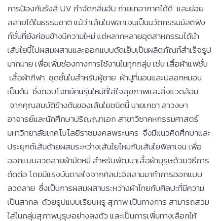
การป้องกันรังสี UV กำจัดกลิ่นอับ ถ่ายเทอากาศได้ดี และย่อย
สลายได้ในธรรมชาติ แม้ว่าเส้นใยฟิลาเจนเป็นนวัตกรรมมัลติฟัง
ก์ชั่นที่ยังค่อนข้างมีความใหม่ แต่หลากหลายอุตสาหกรรมได้นำ
เส้นใยนี้ไปผสมผสานและออกแบบตัดเย็บเป็นผลิตภัณฑ์สำเร็จรูป
มากมาย เพื่อเพิ่มช่องทางการใช้งานในทุกกลุ่ม เช่น เสื้อผ้าแฟชั่น
เสื้อผ้ากีฬา ชุดชั้นในสำหรับผู้ชาย ผ้าปูที่นอนและปลอกหมอน
เป็นต้น ซึ่งตอบโจทย์คนรุ่นใหม่ที่ใส่ใจสุขภาพและสิ่งแวดล้อม
จากคุณสมบัติข้างต้นของเส้นใยชนิดนี้ นายเกชา ลาวงษา
อาจารย์และนักศึกษาปริญญาเอก สาขาวิชาคหกรรมศาสตร์
มหาวิทยาลัยเทคโนโลยีราชมงคลพระนคร จึงมีแนวคิดศึกษาและ
ประยุกต์เส้นด้ายผสมระหว่างเส้นใยไหมกับเส้นใยฟิลาเจน เพื่อ
ออกแบบลวดลายผ้ามัดหมี่ สำหรับพัฒนาเสื้อผ้าบุรุษด้วยวิธีการ
ตัดต่อ โดยมีแรงบันดาลใจจากศิลปะอิสลามมาทำการออกแบบ
ลวดลาย ซึ่งเป็นการผสมผสานระหว่างผ้าไทยกับศิลปะที่มีความ
เป็นสากล ด้วยรูปแบบเรียบหรู สุภาพ เป็นทางการ สามารถสวม
ใส่ในกลุ่มสุภาพบุรุษอย่างลงตัว และเป็นการเพิ่มทางเลือกให้