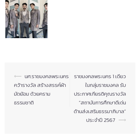
Post
⟵
นศ.ราชมงคลพระนคร
ราชมงคลพระนคร 1 เดียว
navigation
คว้ารางวัล สร้างสรรค์ผ้า
ในกลุ่มราชมงคล รับ
มัดย้อม ด้วยคราม
ประกาศเกียรติคุณรางวัล
ธรรมชาติ
“สถาบันการศึกษาดีเด่น
ด้านส่งเสริมธรรมาภิบาล”
ประจำปี 2567
⟶