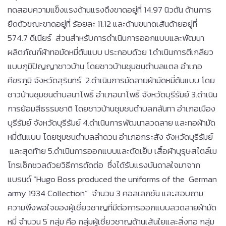
ทดสอบความแข็งแรงด้านแรงดึงขาดอยู่ที่ 14.97 นิวตัน ด้านการ
ยืดตัวขณะขาดอยู่ที่ ร้อยละ 11.12 และด้านขนาดเส้นด้ายอยู่ที่
574.7 ดีเนียร์ ส่วนสำหรับการดำเนินการออกแบบและพัฒนา
ผลิตภัณฑ์ผ้าทอมัดหมี่ต้นแบบ ประกอบด้วย 1.ดำเนินการตีเกลียว
แบบภูมิปัญญาชาวบ้าน โดยชาวบ้านชุมชนตำบลแตล อำเภอ
ศีขรภูมิ จังหวัดสุรินทร์ 2.ดำเนินการมัดลายผ้ามัดหมี่ต้นแบบ โดย
ชาวบ้านชุมชนตำบลนาโพธิ์ อำเภอนาโพธิ์ จังหวัดบุรีรัมย์ 3.ดำเนิน
การย้อมสีธรรมชาติ โดยชาวบ้านชุมชนตำบลกลันทา อำเภอเมือง
บุรีรัมย์ จังหวัดบุรีรัมย์ 4.ดำเนินการพัฒนาลวดลาย และทอผ้ามัด
หมี่ต้นแบบ โดยชุมชนตำบลลำดวน อำเภอกระสัง จังหวัดบุรีรัมย์
และสุดท้าย 5.ดำเนินการออกแบบและตัดเย็บ เสื้อผ้าบุรุษสไตล์เม
โทรเซ็กซวลด้วยวิธีการตัดต่อ ซึ่งได้รับแรงบันดาลใจมาจาก
แบรนด์ “Hugo Boss produced the uniforms of the German
army 1934 Collection” จำนวน 3 คอลเลกชัน และสอบถาม
ความพึงพอใจของผู้เชี่ยวชาญที่มีต่อการออกแบบลวดลายผ้ามัด
หมี่ จำนวน 5 กลุ่ม คือ กลุ่มผู้เชี่ยวชาญด้านเส้นใยและสิ่งทอ กลุ่ม