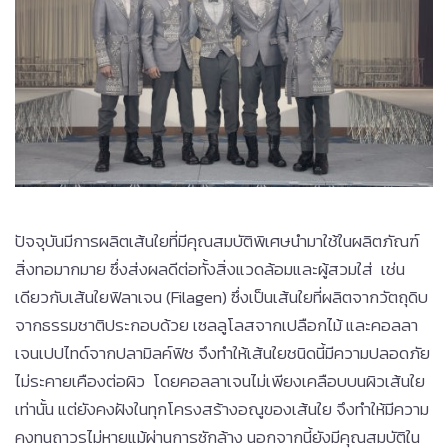
ปัจจุบันมีการผลิตเส้นใยที่มีคุณสมบัติพิเศษนำมาใช้ในผลิตภัณฑ์
สิ่งทอมากมาย ซึ่งส่งผลดีต่อทั้งสิ่งแวดล้อมและผู้สวมใส่ เช่น
เดียวกับเส้นใยฟิลาเจน (Filagen) ซึ่งเป็นเส้นใยที่ผลิตจากวัตถุดิบ
จากธรรมชาติประกอบด้วย เซลลูโลสจากเปลือกไม้ และคอลลา
เจนเปปไทด์จากปลามิลค์ฟิช จึงทำให้เส้นใยชนิดนี้มีความปลอดภัย
ไม่ระคายเคืองต่อผิว โดยคอลลาเจนไม่เพียงเคลือบบนผิวเส้นใย
เท่านั้น แต่ยังคงฝังในทุกโครงสร้างอณูของเส้นใย จึงทำให้มีความ
คงทนถาวรไม่หายแม้ผ่านการซักล้าง นอกจากนี้ยังมีคุณสมบัติใน