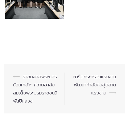
Post
⟵
ราชมงคลพระนคร
หารือกระทรวงแรงงาน
navigation
น้อมเกล้าฯ ถวายอาลัย
พัฒนากำลังคนสู่ตลาด
สมเด็จพระบรมราชชนนี
แรงงาน
⟶
พันปีหลวง